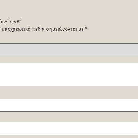
όν: “OSB”
α υποχρεωτικά πεδία σημειώνονται με
*