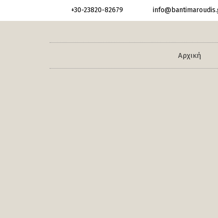
+30-23820-82679
info@bantimaroudis.
Αρχική