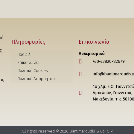
πό
Πληροφορίες
Επικοινωνία
ς
Ξυλεμπορικό
Προφίλ
+30-23820-82679
Επικοινωνία
Πολιτική Cookies
info@bantimaroudis.
Πολιτική Απορρήτου
τα,
1ο χλμ. Ε.Ο. Γιαννιτσ
Αμπελιών, Γιαννιτσά,
Μακεδονία, τ.κ. 5810
All rights reserved © 2026 Bantimaroudis & Co. G.P.