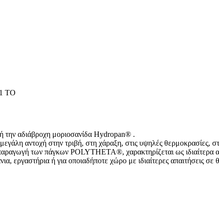
51 TO
ή την αδιάβροχη μοριοσανίδα Hydropan® .
μεγάλη αντοχή στην τριβή, στη χάραξη, στις υψηλές θερμοκρασίες, στ
παραγωγή των πάγκων POLYTHETA®, χαρακτηρίζεται ως ιδιαίτερα ανθ
α, εργαστήρια ή για οποιαδήποτε χώρο με ιδιαίτερες απαιτήσεις σε θ