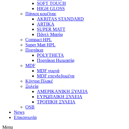
SOFT TOUCH
HIGH GLOSS
Πάγκοι κουζίνας
AKRITAS STANDARD
ARTIKA
SUPER MATT
Πάνελ Μασίφ
Compact HPL
Super Matt HPL
Πορτάκια
POLYTHETA
Πορτάκια Ημιμασίφ
MDF
MDF γυμνά
MDF επενδεδυμένα
Κόντρα Πλακέ
Ξυλεία
ΑΜΕΡΙΚΑΝΙΚΗ ΞΥΛΕΙΑ
ΕΥΡΩΠΑΙΚΗ ΞΥΛΕΙΑ
ΤΡΟΠΙΚΗ ΞΥΛΕΙΑ
OSB
News
Επικοινωνία
Menu