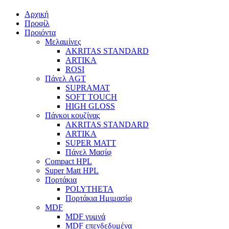
Αρχική
Προφίλ
Προιόντα
Μελαμίνες
AKRITAS STANDARD
ARTIKA
ROSI
Πάνελ AGT
SUPRAMAT
SOFT TOUCH
HIGH GLOSS
Πάγκοι κουζίνας
AKRITAS STANDARD
ARTIKA
SUPER MATT
Πάνελ Μασίφ
Compact HPL
Super Matt HPL
Πορτάκια
POLYTHETA
Πορτάκια Ημιμασίφ
MDF
MDF γυμνά
MDF επενδεδυμένα