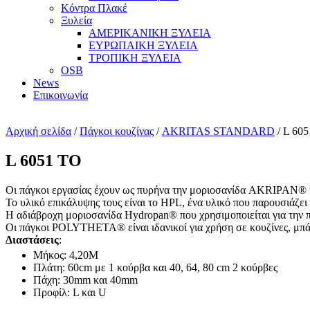
Κόντρα Πλακέ
Ξυλεία
ΑΜΕΡΙΚΑΝΙΚΗ ΞΥΛΕΙΑ
ΕΥΡΩΠΑΙΚΗ ΞΥΛΕΙΑ
ΤΡΟΠΙΚΗ ΞΥΛΕΙΑ
OSB
News
Επικοινωνία
Αρχική σελίδα
/
Πάγκοι κουζίνας
/
AKRITAS STANDARD
/ L 60
L 6051 TO
Οι πάγκοι εργασίας έχουν ως πυρήνα την μοριοσανίδα AKRIPAN® 
Το υλικό επικάλυψης τους είναι το HPL, ένα υλικό που παρουσιάζει 
Η αδιάβροχη μοριοσανίδα Hydropan® που χρησιμοποιείται για την 
Οι πάγκοι POLYTHETA® είναι ιδανικοί για χρήση σε κουζίνες, μπάνι
Διαστάσεις
:
Μήκος: 4,20Μ
Πλάτη: 60cm με 1 κούρβα και 40, 64, 80 cm 2 κούρβες
Πάχη: 30mm και 40mm
Προφίλ: L και U