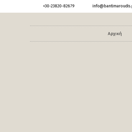
+30-23820-82679
info@bantimaroudis.
Αρχική