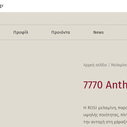
gr
Προφίλ
Προιόντα
News
Αρχική σελίδα
/
Μελαμίνε
7770 Anth
Η ROSI μελαμίνη, παρ
υψηλής ποιότητας, πλη
την αντοχή στη χάραξη