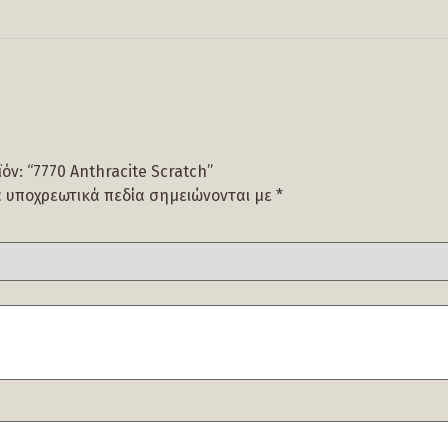
ν: “7770 Anthracite Scratch”
α υποχρεωτικά πεδία σημειώνονται με
*