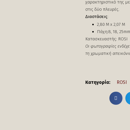
χαρακτηριστικό της με
στις δύο πλευρές.
Διαστάσεις
:
2,80 Μ x 2,07 Μ
Πάχη:8, 18, 25m
Κατασκευαστής: ROSI
Οι φωτογραφίες ενδέχε
τη χρωματική απεικόνι
Κατηγορία:
ROSI