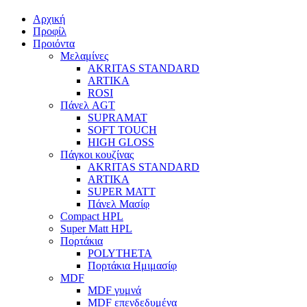
Αρχική
Προφίλ
Προιόντα
Μελαμίνες
AKRITAS STANDARD
ARTIKA
ROSI
Πάνελ AGT
SUPRAMAT
SOFT TOUCH
HIGH GLOSS
Πάγκοι κουζίνας
AKRITAS STANDARD
ARTIKA
SUPER MATT
Πάνελ Μασίφ
Compact HPL
Super Matt HPL
Πορτάκια
POLYTHETA
Πορτάκια Ημιμασίφ
MDF
MDF γυμνά
MDF επενδεδυμένα