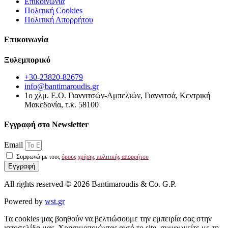
Επικοινωνία
Πολιτική Cookies
Πολιτική Απορρήτου
Επικοινωνία
Ξυλεμπορικό
+30-23820-82679
info@bantimaroudis.gr
1ο χλμ. Ε.Ο. Γιαννιτσών-Αμπελιών, Γιαννιτσά, Κεντρική
Μακεδονία, τ.κ. 58100
Εγγραφή στο Νewsletter
Email
Συμφωνώ με τους
όρους χρήσης πολιτικής απορρήτου
Εγγραφή
All rights reserved © 2026 Bantimaroudis & Co. G.P.
Powered by
wst.gr
Τα cookies μας βοηθούν να βελτιώσουμε την εμπειρία σας στην
ιστοσελίδα μας. Χρησιμοποιώντας αυτό το site, συμφωνείτε με τη