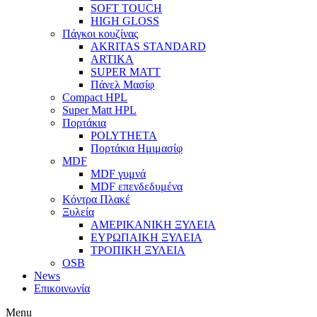
SOFT TOUCH
HIGH GLOSS
Πάγκοι κουζίνας
AKRITAS STANDARD
ARTIKA
SUPER MATT
Πάνελ Μασίφ
Compact HPL
Super Matt HPL
Πορτάκια
POLYTHETA
Πορτάκια Ημιμασίφ
MDF
MDF γυμνά
MDF επενδεδυμένα
Κόντρα Πλακέ
Ξυλεία
ΑΜΕΡΙΚΑΝΙΚΗ ΞΥΛΕΙΑ
ΕΥΡΩΠΑΙΚΗ ΞΥΛΕΙΑ
ΤΡΟΠΙΚΗ ΞΥΛΕΙΑ
OSB
News
Επικοινωνία
Menu