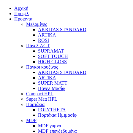
Αρχική
Προφίλ
Προιόντα
Μελαμίνες
AKRITAS STANDARD
ARTIKA
ROSI
Πάνελ AGT
SUPRAMAT
SOFT TOUCH
HIGH GLOSS
Πάγκοι κουζίνας
AKRITAS STANDARD
ARTIKA
SUPER MATT
Πάνελ Μασίφ
Compact HPL
Super Matt HPL
Πορτάκια
POLYTHETA
Πορτάκια Ημιμασίφ
MDF
MDF γυμνά
MDF επενδεδυμένα