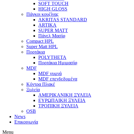
SOFT TOUCH
HIGH GLOSS
Πάγκοι κουζίνας
AKRITAS STANDARD
ARTIKA
SUPER MATT
Πάνελ Μασίφ
Compact HPL
Super Matt HPL
Πορτάκια
POLYTHETA
Πορτάκια Ημιμασίφ
MDF
MDF γυμνά
MDF επενδεδυμένα
Κόντρα Πλακέ
Ξυλεία
ΑΜΕΡΙΚΑΝΙΚΗ ΞΥΛΕΙΑ
ΕΥΡΩΠΑΙΚΗ ΞΥΛΕΙΑ
ΤΡΟΠΙΚΗ ΞΥΛΕΙΑ
OSB
News
Επικοινωνία
Menu