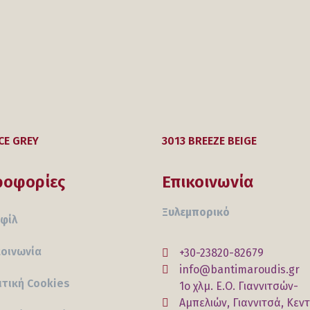
ICE GREY
3013 BREEZE BEIGE
ροφορίες
Επικοινωνία
Ξυλεμπορικό
φίλ
κοινωνία
+30-23820-82679
info@bantimaroudis.gr
ιτική Cookies
1ο χλμ. Ε.Ο. Γιαννιτσών-
Αμπελιών, Γιαννιτσά, Κεν