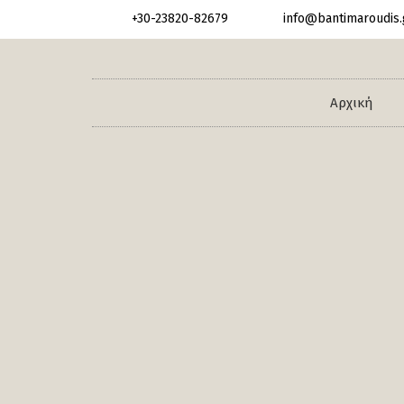
+30-23820-82679
info@bantimaroudis.
Αρχική