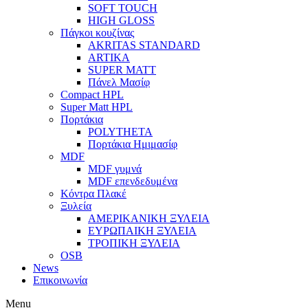
SOFT TOUCH
HIGH GLOSS
Πάγκοι κουζίνας
AKRITAS STANDARD
ARTIKA
SUPER MATT
Πάνελ Μασίφ
Compact HPL
Super Matt HPL
Πορτάκια
POLYTHETA
Πορτάκια Ημιμασίφ
MDF
MDF γυμνά
MDF επενδεδυμένα
Κόντρα Πλακέ
Ξυλεία
ΑΜΕΡΙΚΑΝΙΚΗ ΞΥΛΕΙΑ
ΕΥΡΩΠΑΙΚΗ ΞΥΛΕΙΑ
ΤΡΟΠΙΚΗ ΞΥΛΕΙΑ
OSB
News
Επικοινωνία
Menu