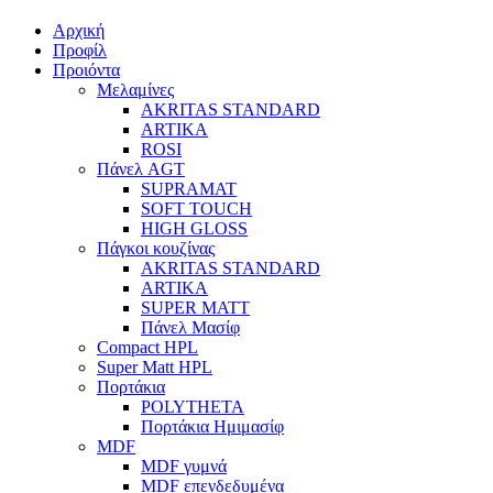
Αρχική
Προφίλ
Προιόντα
Μελαμίνες
AKRITAS STANDARD
ARTIKA
ROSI
Πάνελ AGT
SUPRAMAT
SOFT TOUCH
HIGH GLOSS
Πάγκοι κουζίνας
AKRITAS STANDARD
ARTIKA
SUPER MATT
Πάνελ Μασίφ
Compact HPL
Super Matt HPL
Πορτάκια
POLYTHETA
Πορτάκια Ημιμασίφ
MDF
MDF γυμνά
MDF επενδεδυμένα